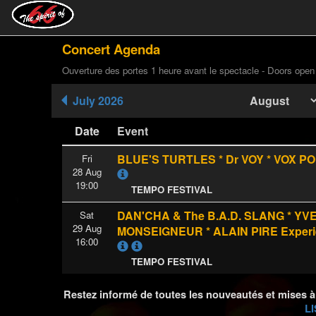
Concert Agenda
Ouverture des portes 1 heure avant le spectacle - Doors open
July 2026
Date
Event
BLUE'S TURTLES * Dr VOY * VOX P
Fri
28 Aug
19:00
TEMPO FESTIVAL
DAN'CHA & The B.A.D. SLANG * YV
Sat
29 Aug
MONSEIGNEUR * ALAIN PIRE Exper
16:00
TEMPO FESTIVAL
Restez informé de toutes les nouveautés et mises à
LI