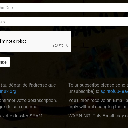
ribe
 (au départ de l'adresse que
To unsubscribe please send a
inux.org
.
unsubscribe) to
spiritof66-le
firmer votre désinscription.
You'll then receive an Email 
nger de son contenu.
reply without changing the co
s votre dossier SPAM...
WARNING! This Email may com