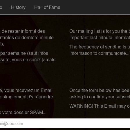
fo
History
Hall of Fame
n de rester informé des
Our mailing list is for you th
rtantes de dernière minute
important last-minute informat
).
The frequency of sending is u
 par semaine (sauf infos
information to communicate...
suré, vous ne serez jamais
yé, vous recevrez un Email
Once the form below has been
ira simplement d'y répondre
asking to confirm your subscr
WARNING! This Email may com
s votre dossier SPAM...