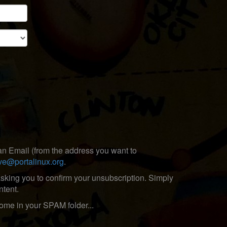
n Email (from the address you want to
ave@portalinux.org
.
asking you to confirm your unsubscription. Simply
ntent.
e in your SPAM folder...