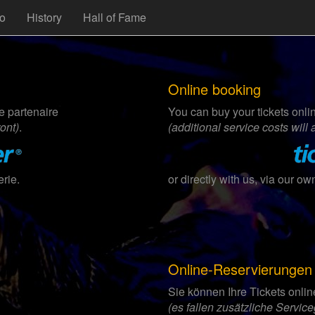
fo
History
Hall of Fame
Online booking
e partenaire
You can buy your tickets onli
ont)
.
(additional service costs will 
erie.
or directly with us, via our ow
Online-Reservierungen
Sie können Ihre Tickets onli
(es fallen zusätzliche Servic