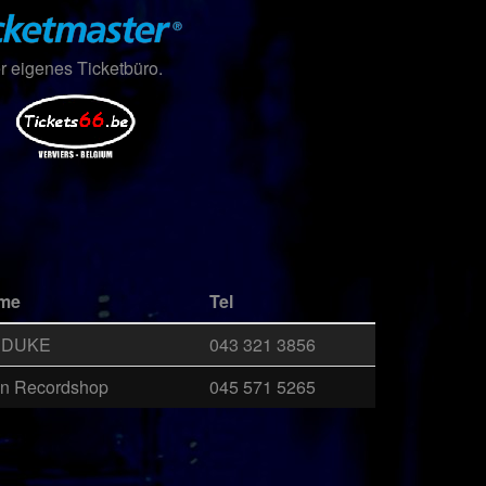
er eigenes Ticketbüro.
ame
Tel
é DUKE
043 321 3856
ion Recordshop
045 571 5265