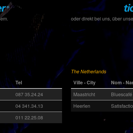
eem.
oder direkt bei uns, über uns
The Netherlands
Tel
Ville - City
Nom - N
087 35.24.24
Maastricht
Bluescaf
04 341.34.13
Heerlen
Satisfact
011 22.25.08