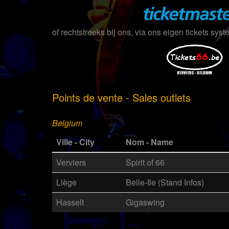
of rechtstreeks bij ons, via ons eigen tickets syst
Points de vente - Sales outlets
Belgium
Ville - City
Nom - Name
Verviers
Spirit of 66
Liège
Belle-Ile (Stand Infos)
Hasselt
Gigaswing