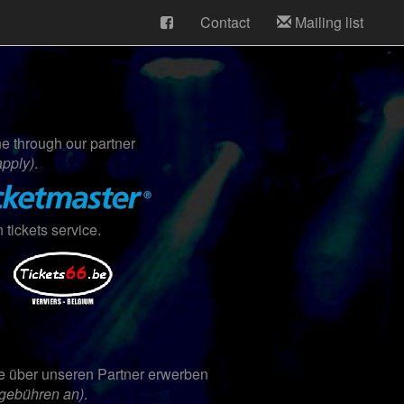
Contact
Mailing list
ne through our partner
apply)
.
n tickets service.
ne über unseren Partner erwerben
egebühren an)
.