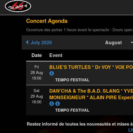
Concert Agenda
Ouverture des portes 1 heure avant le spectacle - Doors open
July 2026
Date
Event
BLUE'S TURTLES * Dr VOY * VOX P
Fri
28 Aug
19:00
TEMPO FESTIVAL
DAN'CHA & The B.A.D. SLANG * YV
Sat
29 Aug
MONSEIGNEUR * ALAIN PIRE Exper
16:00
TEMPO FESTIVAL
Restez informé de toutes les nouveautés et mises à
LI