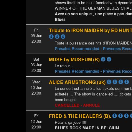
shows itself to be multi-faceted with dynamic
WINNER OF THE GERMAN BLUES CHAL
Avec un son unique , une place à part da
Blues
Tribute to IRON MAIDEN by ED HUNT
Fri
05 Jun
20:00
Toute la puissance des hits d'IRON MAIDE
Presales Recommended - Préventes Re
MUSE by MUSEUM (B)
Sat
06 Jun
Le retour...
20:00
Presales Recommended - Préventes Re
ALICE ARMSTRONG (uk)
Wed
10 Jun
Le concert est annulé .. les tickets sont remb
20:00
achetés.... The show is cancelled .... ticket
been bought
CANCELLED - ANNULÉ
FRED & THE HEALERS (B).
Fri
12 Jun
Putain, ça joue !!!!!
20:00
BLUES ROCK MADE IN BELGIUM