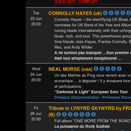
SOLD OUT - COMPLET
CONNOLLY HAYES (uk)
Tue
23 Jun
Connolly Hayes – the electrifying UK Blues
20:00
nominees for UK Band of the Year and Album 
turning heads internationally with their unforg
blues, rock, and soul. This powerhouse group 
time friends Jess Hayes, Frankie Connolly, 
Mac, and Andy Wilder.
A ne surtout pas manquer ...Son premier 
était tout simplement exceptionnel ...
NEAL MORSE (usa)
Wed
24 Jun
Un des Maîtres du Prog nous revient avec un
20:00
acoustique ... à déguster ! Il y évoquera tous
et participations.
“Darkness & Light” European Solo Tour
Presales Recommended - Préventes Re
Tribute to LYNYRD SKYNYRD by F
Fri
26 Jun
(B)
20:00
Full album "ONE MORE FROM THE ROAD" 
La puissance du Rock Sudiste