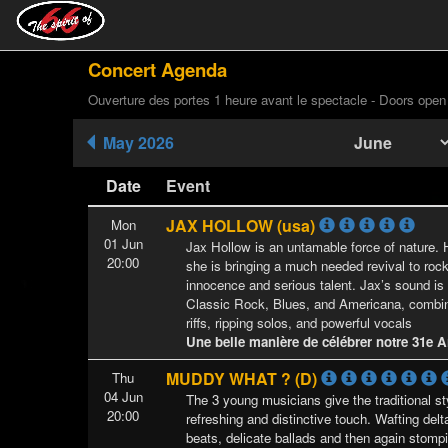
Concert Agenda
Ouverture des portes 1 heure avant le spectacle - Doors open
May 2026
Date
Event
JAX HOLLOW (usa)
Mon
01 Jun
Jax Hollow is an untamable force of nature. 
20:00
she is bringing a much needed revival to rock
innocence and serious talent. Jax’s sound is
Classic Rock, Blues, and Americana, combin
riffs, ripping solos, and powerful vocals
Une belle manière de célébrer notre 31e An
MUDDY WHAT ? (D)
Thu
04 Jun
The 3 young musicians give the traditional s
20:00
refreshing and distinctive touch. Wafting del
beats, delicate ballads and then again stompi