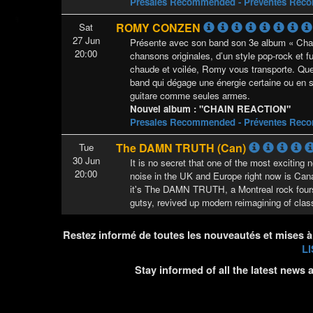
Presales Recommended - Préventes Re
ROMY CONZEN
Sat
27 Jun
Présente avec son band son 3e album « Cha
20:00
chansons originales, d’un style pop-rock et 
chaude et voilée, Romy vous transporte. Que
band qui dégage une énergie certaine ou en s
guitare comme seules armes.
Nouvel album : "CHAIN REACTION"
Presales Recommended - Préventes Re
The DAMN TRUTH (Can)
Tue
30 Jun
It is no secret that one of the most excitin
20:00
noise in the UK and Europe right now is Canad
it's The DAMN TRUTH, a Montreal rock four
gutsy, revived up modern reimagining of class
Restez informé de toutes les nouveautés et mises à
LI
Stay informed of all the latest news 