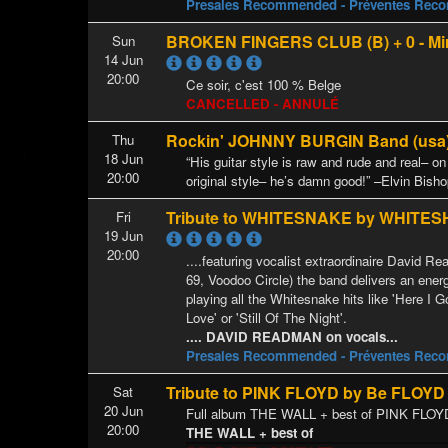
Presales Recommended - Préventes Re
BROKEN FINGERS CLUB (B) + 0 - Mir
Sun
14 Jun
20:00
Ce soir, c'est 100 % Belge
CANCELLED - ANNULÉ
Rockin' JOHNNY BURGIN Band (usa
Thu
18 Jun
“His guitar style is raw and rude and real– on
20:00
original style– he’s damn good!” –Elvin Bish
Tribute to WHITESNAKE by WHITES
Fri
19 Jun
20:00
....featuring vocalist extraordinaire David 
69, Voodoo Circle) the band delivers an ener
playing all the Whitesnake hits like 'Here I G
Love' or 'Still Of The Night'.
.... DAVID READMAN on vocals...
Presales Recommended - Préventes Re
Tribute to PINK FLOYD by Be FLOYD
Sat
20 Jun
Full album THE WALL + best of PINK FLOYD
20:00
THE WALL + best of