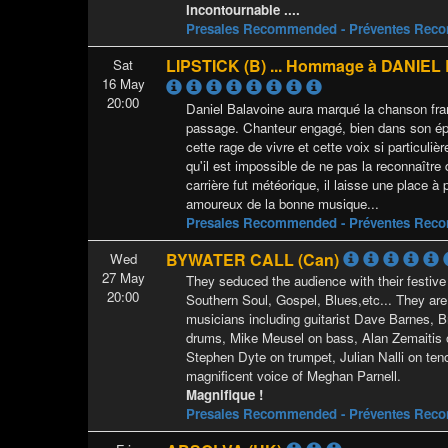
Incontournable ....
Presales Recommended - Préventes Re
LIPSTICK (B) ... Hommage à DANIEL
Sat
16 May
20:00
Daniel Balavoine aura marqué la chanson fra
passage. Chanteur engagé, bien dans son époq
cette rage de vivre et cette voix si particuli
qu'il est impossible de ne pas la reconnaître 
carrière fut météorique, il laisse une place à
amoureux de la bonne musique...
Presales Recommended - Préventes Re
BYWATER CALL (Can)
Wed
27 May
They seduced the audience with their festive
20:00
Southern Soul, Gospel, Blues,etc... They are
musicians including guitarist Dave Barnes, 
drums, Mike Meusel on bass, Alan Zemaitis 
Stephen Dyte on trumpet, Julian Nalli on te
magnificent voice of Meghan Parnell.
Magnifique !
Presales Recommended - Préventes Re