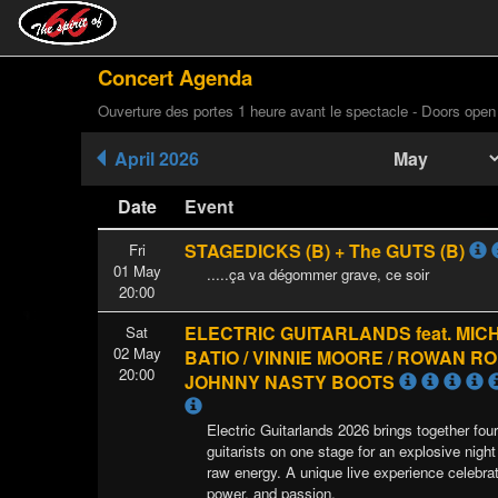
Concert Agenda
Ouverture des portes 1 heure avant le spectacle - Doors open
April 2026
Date
Event
STAGEDICKS (B) + The GUTS (B)
Fri
01 May
.....ça va dégommer grave, ce soir
20:00
ELECTRIC GUITARLANDS feat. MI
Sat
02 May
BATIO / VINNIE MOORE / ROWAN R
20:00
JOHNNY NASTY BOOTS
Electric Guitarlands 2026 brings together fou
guitarists on one stage for an explosive night
raw energy. A unique live experience celebrat
power, and passion.