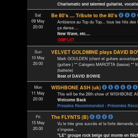
Charismatic and talented guitarist, vocali
Be 80's .... Tribute to the 80's
Sat
09 May
Ambiance au Top du Top... tous les hits des 8
20:00
ça danse....
New Wave, etc....
SOLD OUT - COMPLET
VELVET GOLDMINE plays DAVID B
Sun
10 May
Mark GOULDEN (chant et guitare acoustiqu
20:00
(guitare ) ** Calogero MAROTTA (basse) 
(batterie)
Best of DAVID BOWIE
WISHBONE ASH (uk)
Mon
11 May
This will be the 26th show of WISHBONE 
20:00
Welcome Back
Presales Recommended - Préventes Re
The FLYNTS (B)
Fri
15 May
Vu le très gros succès et la forte demande, 
20:00
s'impose...
"LE" groupe rock belge qui monte en flèche