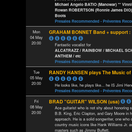
Michael Angelo BATIO (Manowar) ** Vinn
Rowan ROBERTSON (Ronnie James DIO) 
Boots
Presales Recommended - Préventes Re
GRAHAM BONNET Band + support :
Mon
04 May
20:00
Fantastic vocalist for
ALCATRAZZ / RAINBOW / MICHAEL SC
ANTHEM / etc
Presales Recommended - Préventes Re
RANDY HANSEN plays The Music of
Tue
05 May
20:00
He looks like, he plays like... he IS Jimi Hen
Presales Recommended - Préventes Re
BRAD "GUITAR" WILSON (usa)
Fri
08 May
Ace guitarist who is not shy about honoring 
20:00
B.B. King, Eric Clapton, and Gary Moore in h
approach. He is a solid songwriter, one who 
country music icons like Hank Williams Jr. a
masters such as Jimmy Buffett.