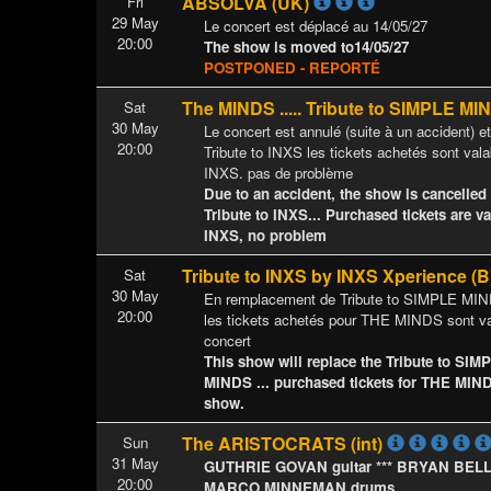
ABSOLVA (UK)
Fri
29 May
Le concert est déplacé au 14/05/27
20:00
The show is moved to14/05/27
POSTPONED - REPORTÉ
The MINDS ..... Tribute to SIMPLE M
Sat
30 May
Le concert est annulé (suite à un accident) e
20:00
Tribute to INXS les tickets achetés sont valab
INXS. pas de problème
Due to an accident, the show is cancelled
Tribute to INXS... Purchased tickets are val
INXS, no problem
Tribute to INXS by INXS Xperience (
Sat
30 May
En remplacement de Tribute to SIMPLE MI
20:00
les tickets achetés pour THE MINDS sont va
concert
This show will replace the Tribute to SI
MINDS ... purchased tickets for THE MINDS
show.
The ARISTOCRATS (int)
Sun
31 May
GUTHRIE GOVAN guitar *** BRYAN BELLE
20:00
MARCO MINNEMAN drums